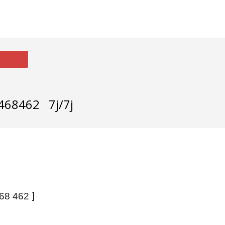
468462 7j/7j
]
468 462