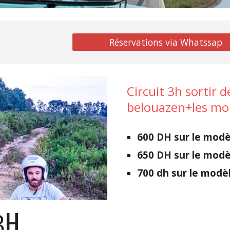
Réservations via Whatssap
Circuit 3h
sortir d
belouazen
+les mo
600
DH sur le mod
650
DH sur le modè
700
dh sur le modè
H
3