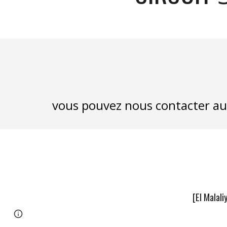
vous pouvez nous contacter 
[El Malal
Page
Google Sites
Report abuse