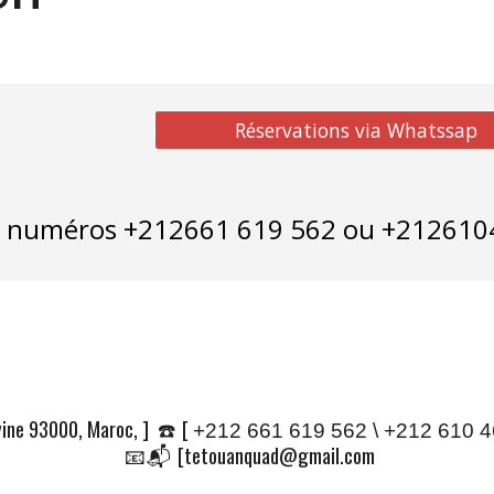
Réservations via Whatssap
au numéros +212661 619 562 ou +212610
iyine 93000, Maroc, ] ☎️ [
+212 661 619 562 \ +212 610 
📧 📬 [tetouanquad@gmail.com