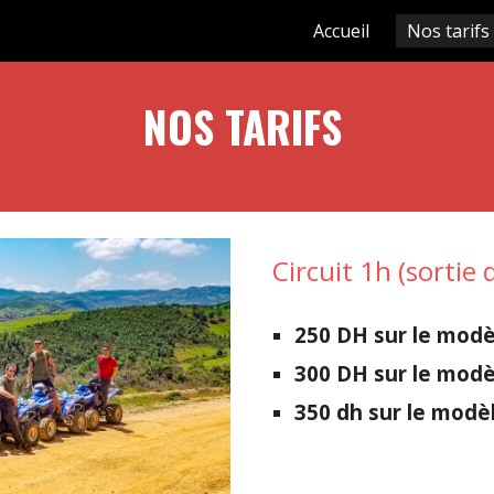
Accueil
Nos tarifs
ip to main content
Skip to navigat
NOS TARIFS
Circuit 1h
(sortie 
250 DH sur le mod
300 DH sur le modè
350 dh sur le modè