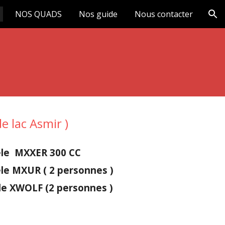
NOS QUADS
Nos guide
Nous contacter
ion
de lac Asmir )
èle MXXER 300 CC
le MXUR ( 2 personnes )
le XWOLF (2 personnes )